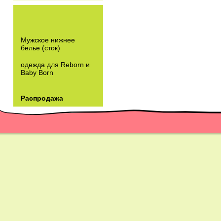
Мужское нижнее
белье (сток)
одежда для Reborn и
Baby Born
Распродажа