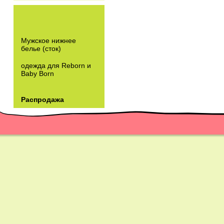
Мужское нижнее
белье (сток)
одежда для Reborn и
Baby Born
Распродажа