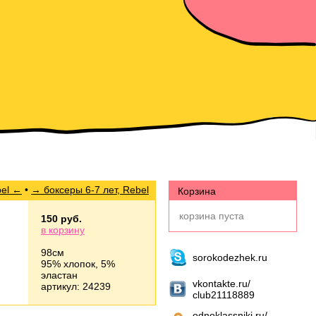
служебный вход
bel ←
•
→ боксеры 6-7 лет, Rebel
Корзина
корзина пуста
150 руб.
в корзину
98см
sorokodezhek.ru
95% хлопок, 5%
эластан
vkontakte.ru/
артикул: 24239
club21118889
odnoklassniki.ru/