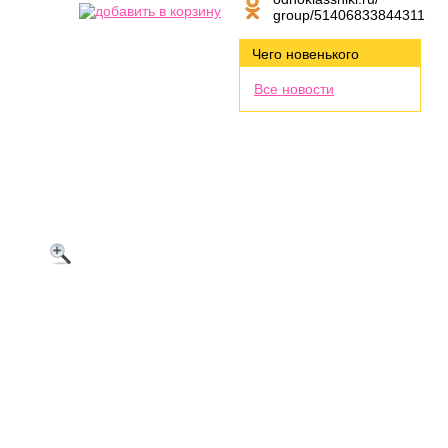
group/51406833844311
Чего новенького
Все новости